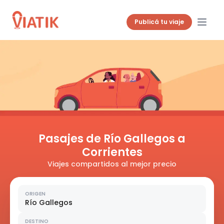
Publicá tu viaje
Pasajes de Río Gallegos a
Corrientes
Viajes compartidos al mejor precio
ORIGEN
Río Gallegos
DESTINO