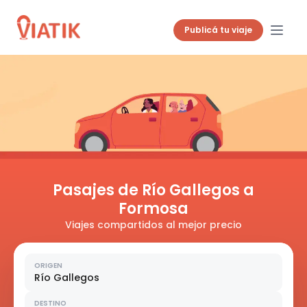
Publicá tu viaje
Pasajes de Río Gallegos a
Formosa
Viajes compartidos al mejor precio
ORIGEN
Río Gallegos
DESTINO