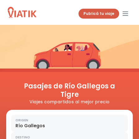
Publicá tu viaje
Pasajes de Río Gallegos a
Tigre
Viajes compartidos al mejor precio
ORIGEN
Río Gallegos
DESTINO