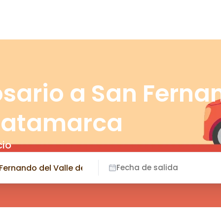
osario a San Ferna
 Catamarca
cio
Fecha de salida