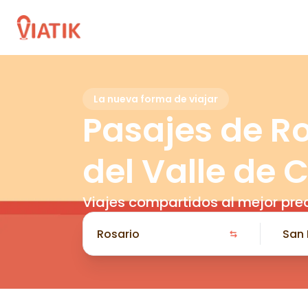
La nueva forma de viajar
Pasajes de R
del Valle de
Viajes compartidos al mejor pre