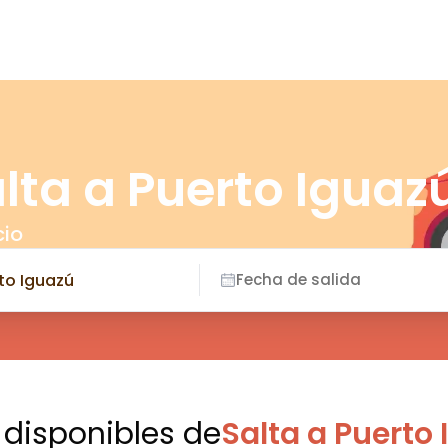
lta a Puerto Iguaz
cio
Fecha de salida
 disponibles
de
Salta a Puerto