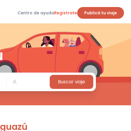
Centro de ayuda
Registrate
Publicá tu viaje
ú
Buscar viaje
 Iguazú