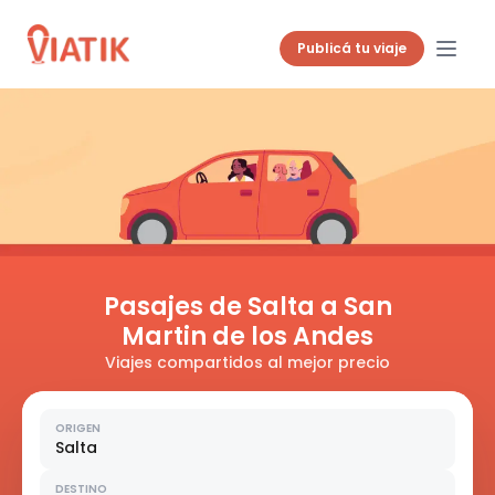
Publicá tu viaje
Pasajes de Salta a San
Martin de los Andes
Viajes compartidos al mejor precio
ORIGEN
Salta
DESTINO