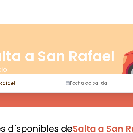
lta a San Rafael
cio
Fecha de salida
es disponibles
de
Salta a San R