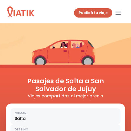
Publicá tu viaje
Pasajes de Salta a San
Salvador de Jujuy
Viajes compartidos al mejor precio
ORIGEN
Salta
DESTINO