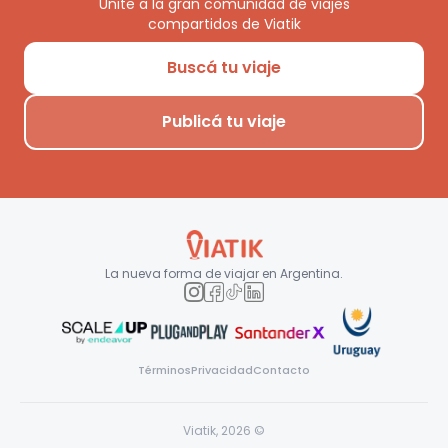
Unite a la gran comunidad de viajes
compartidos de Viatik
Buscá tu viaje
Publicá tu viaje
La nueva forma de viajar en
Argentina
.
Términos
Privacidad
Contacto
Viatik,
2026
©