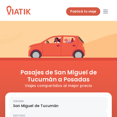
Publicá tu viaje
Pasajes de San Miguel de
Tucumán a Posadas
Viajes compartidos al mejor precio
ORIGEN
San Miguel de Tucumán
DESTINO