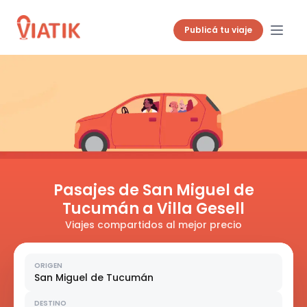
Publicá tu viaje
Pasajes de San Miguel de
Tucumán a Villa Gesell
Viajes compartidos al mejor precio
ORIGEN
San Miguel de Tucumán
DESTINO