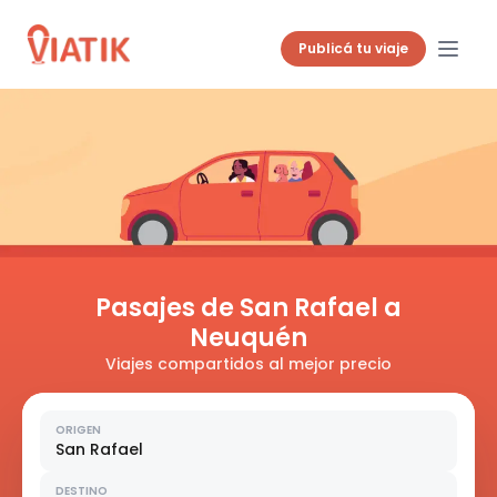
Publicá tu viaje
Pasajes de San Rafael a
Neuquén
Viajes compartidos al mejor precio
ORIGEN
San Rafael
DESTINO