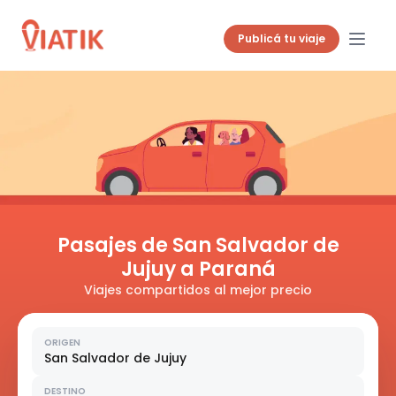
Publicá tu viaje
Pasajes de San Salvador de
Jujuy a Paraná
Viajes compartidos al mejor precio
ORIGEN
San Salvador de Jujuy
DESTINO