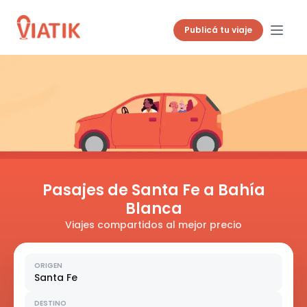
Publicá tu viaje
Pasajes de Santa Fe a Bahía
Blanca
Viajes compartidos al mejor precio
ORIGEN
Santa Fe
DESTINO