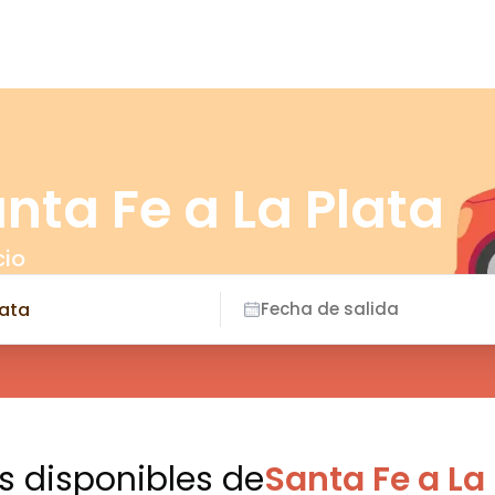
nta Fe a La Plata
cio
Fecha de salida
es disponibles
de
Santa Fe a La