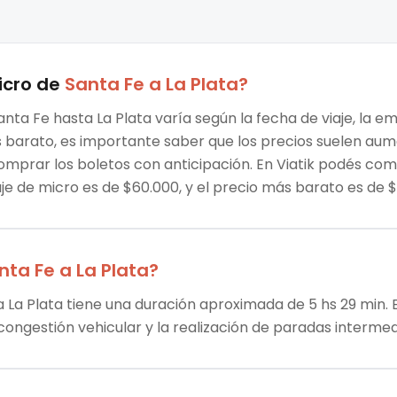
icro
de
Santa Fe
a
La Plata
?
anta Fe hasta La Plata varía según la fecha de viaje, la e
ás barato, es importante saber que los precios suelen au
omprar los boletos con anticipación. En Viatik podés co
aje de micro es de $60.000, y el precio más barato es de
nta Fe
a
La Plata
?
a La Plata tiene una duración aproximada de 5 hs 29 min. E
 congestión vehicular y la realización de paradas intermed