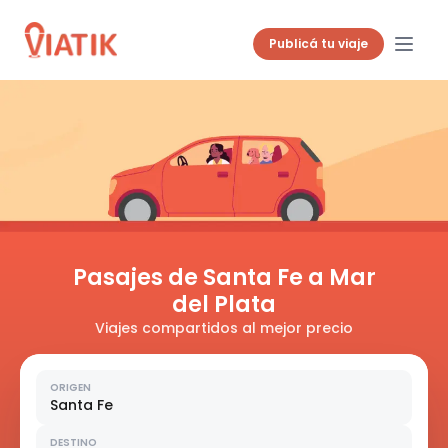
Publicá tu viaje
Pasajes de Santa Fe a Mar
del Plata
Viajes compartidos al mejor precio
ORIGEN
Santa Fe
DESTINO