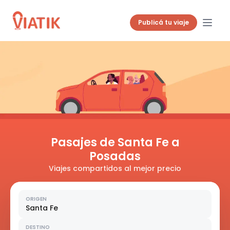
Publicá tu viaje
Pasajes de Santa Fe a
Posadas
Viajes compartidos al mejor precio
ORIGEN
Santa Fe
DESTINO