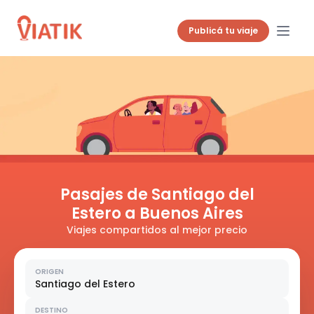
Publicá tu viaje
Pasajes de Santiago del
Estero a Buenos Aires
Viajes compartidos al mejor precio
ORIGEN
Santiago del Estero
DESTINO