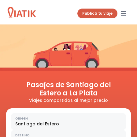
Publicá tu viaje
Pasajes de Santiago del
Estero a La Plata
Viajes compartidos al mejor precio
ORIGEN
Santiago del Estero
DESTINO