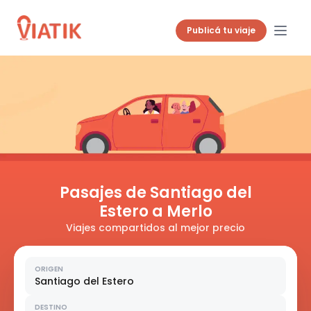
Publicá tu viaje
Pasajes de Santiago del
Estero a Merlo
Viajes compartidos al mejor precio
ORIGEN
Santiago del Estero
DESTINO