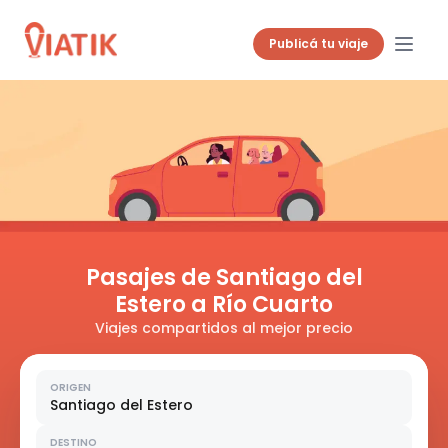
Publicá tu viaje
Pasajes de Santiago del
Estero a Río Cuarto
Viajes compartidos al mejor precio
ORIGEN
Santiago del Estero
DESTINO