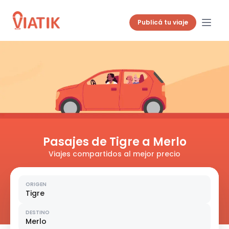
Publicá tu viaje
Pasajes de Tigre a Merlo
Viajes compartidos al mejor precio
ORIGEN
Tigre
DESTINO
Merlo