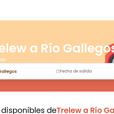
elew a Río Gallego
cio
Fecha de salida
 disponibles
de
Trelew a Río G