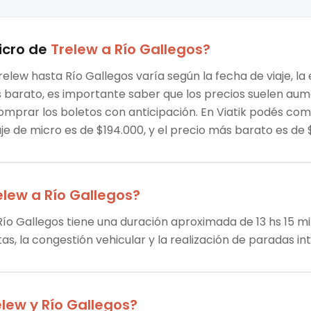
icro
de
Trelew
a
Río Gallegos
?
relew hasta Río Gallegos varía según la fecha de viaje, l
ás barato, es importante saber que los precios suelen au
omprar los boletos con anticipación. En Viatik podés co
aje de micro es de $194.000, y el precio más barato es d
elew
a
Río Gallegos
?
Río Gallegos tiene una duración aproximada de 13 hs 15 min
tas, la congestión vehicular y la realización de paradas i
elew
y
Río Gallegos
?