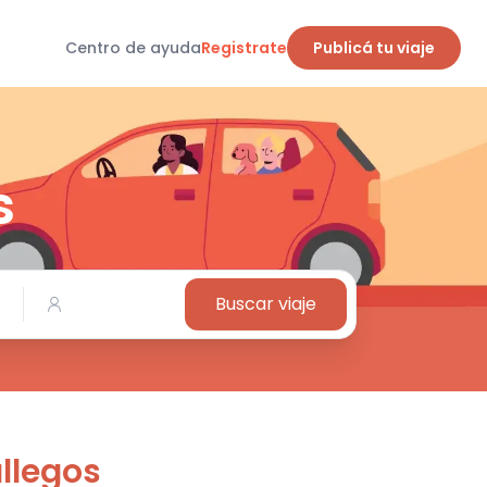
Centro de ayuda
Registrate
Publicá tu viaje
s
Buscar viaje
allegos