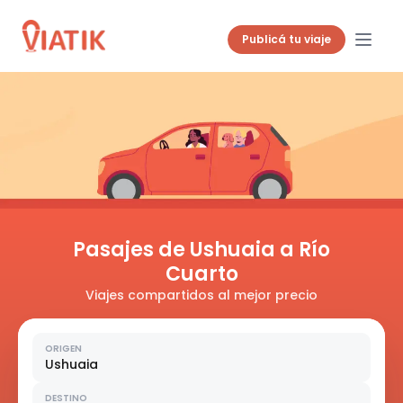
Publicá tu viaje
Pasajes de Ushuaia a Río
Cuarto
Viajes compartidos al mejor precio
ORIGEN
Ushuaia
DESTINO