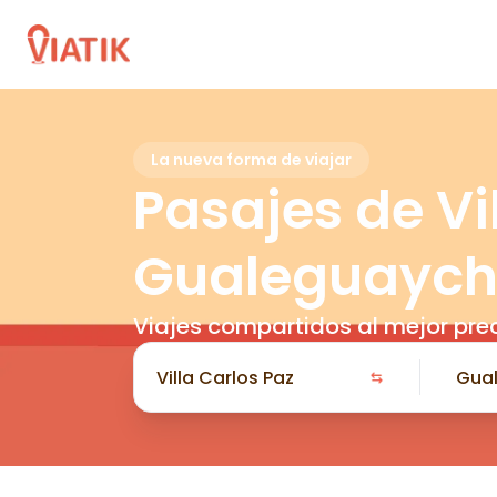
La nueva forma de viajar
Pasajes de Vi
Gualeguayc
Viajes compartidos al mejor pre