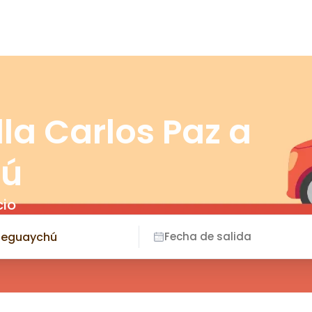
lla Carlos Paz a
hú
cio
Fecha de salida