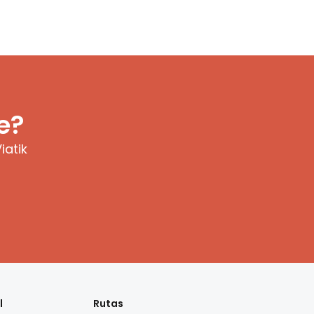
e?
iatik
l
Rutas