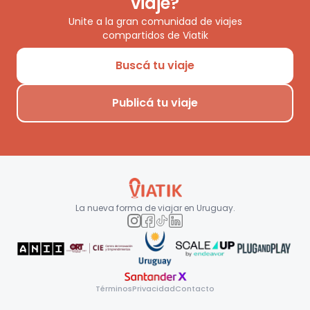
viaje?
Unite a la gran comunidad de viajes
compartidos de Viatik
Buscá tu viaje
Publicá tu viaje
La nueva forma de viajar en
Uruguay
.
Términos
Privacidad
Contacto