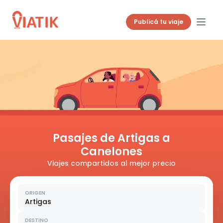
Publicá tu viaje
Pasajes de Artigas a
Canelones
Viajes compartidos al mejor precio
ORIGEN
Artigas
DESTINO