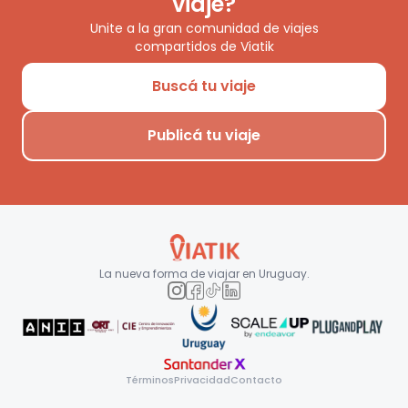
viaje?
Unite a la gran comunidad de viajes
compartidos de Viatik
Buscá tu viaje
Publicá tu viaje
La nueva forma de viajar en
Uruguay
.
Términos
Privacidad
Contacto