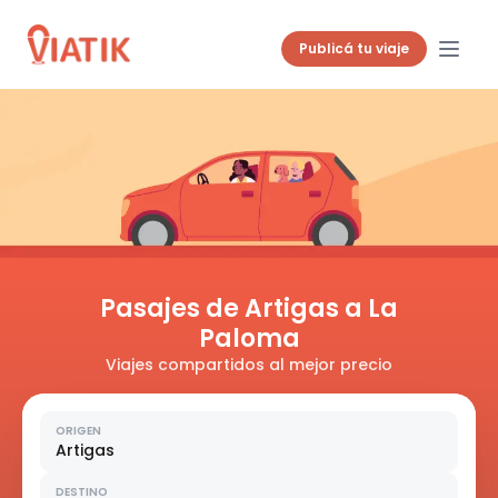
Publicá tu viaje
Pasajes de Artigas a La
Paloma
Viajes compartidos al mejor precio
ORIGEN
Artigas
DESTINO