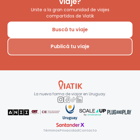
viaje?
Unite a la gran comunidad de viajes
compartidos de Viatik
Buscá tu viaje
Publicá tu viaje
La nueva forma de viajar en
Uruguay
.
Términos
Privacidad
Contacto