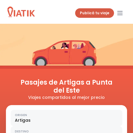
Publicá tu viaje
Pasajes de Artigas a Punta
del Este
Viajes compartidos al mejor precio
ORIGEN
Artigas
DESTINO