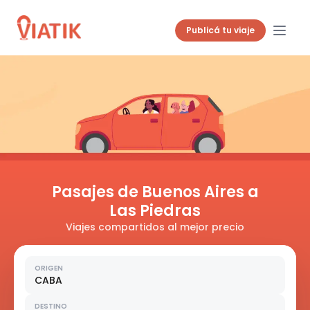
Publicá tu viaje
Pasajes de Buenos Aires a
Las Piedras
Viajes compartidos al mejor precio
ORIGEN
CABA
DESTINO