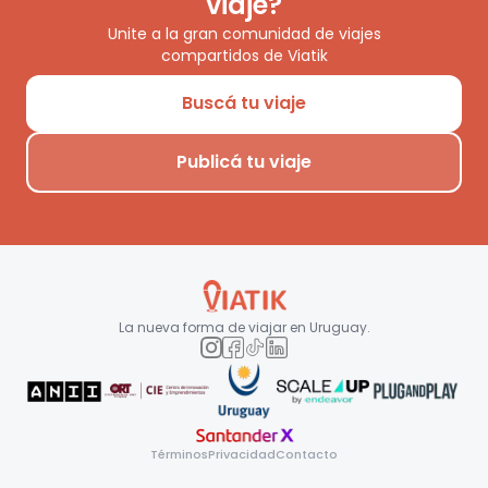
viaje?
Unite a la gran comunidad de viajes
compartidos de Viatik
Buscá tu viaje
Publicá tu viaje
La nueva forma de viajar en
Uruguay
.
Términos
Privacidad
Contacto