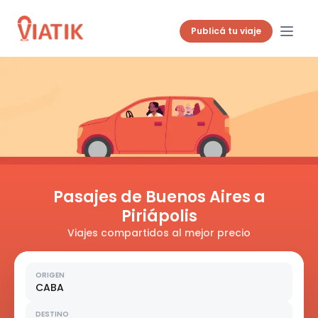
Publicá tu viaje
Pasajes de Buenos Aires a
Piriápolis
Viajes compartidos al mejor precio
ORIGEN
CABA
DESTINO