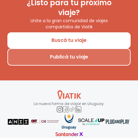
¿Listo para tu próximo
viaje?
Unite a la gran comunidad de viajes
compartidos de Viatik
Buscá tu viaje
Publicá tu viaje
La nueva forma de viajar en
Uruguay
.