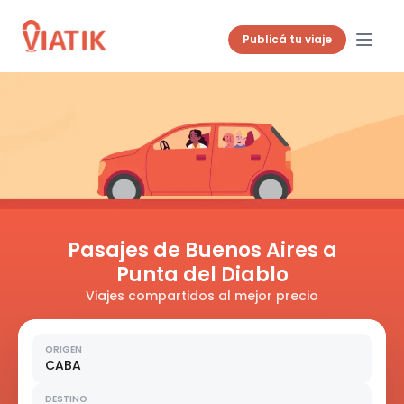
Publicá tu viaje
Pasajes de Buenos Aires a
Punta del Diablo
Viajes compartidos al mejor precio
ORIGEN
CABA
DESTINO