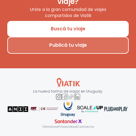
viaje?
Unite a la gran comunidad de viajes
compartidos de Viatik
Buscá tu viaje
Publicá tu viaje
La nueva forma de viajar en
Uruguay
.
Términos
Privacidad
Contacto