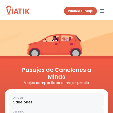
Publicá tu viaje
Pasajes de Canelones a
Minas
Viajes compartidos al mejor precio
ORIGEN
Canelones
DESTINO