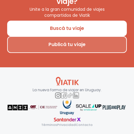
viaje?
Unite a la gran comunidad de viajes
compartidos de Viatik
Buscá tu viaje
Publicá tu viaje
La nueva forma de viajar en
Uruguay
.
Términos
Privacidad
Contacto