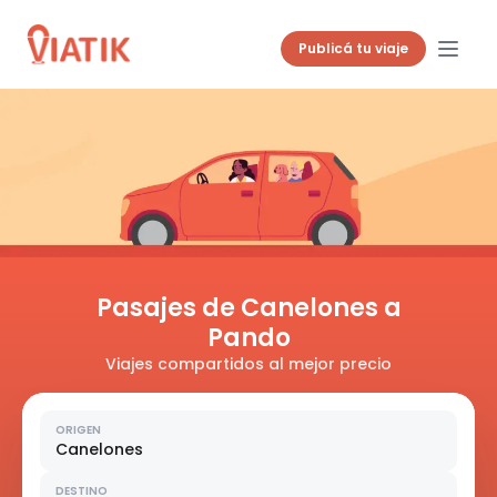
Publicá tu viaje
Pasajes de Canelones a
Pando
Viajes compartidos al mejor precio
ORIGEN
Canelones
DESTINO