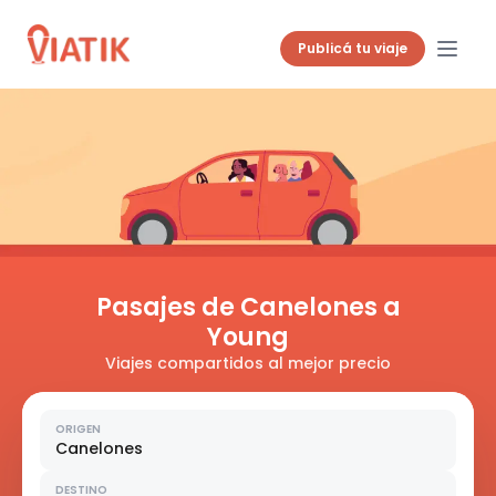
Publicá tu viaje
Pasajes de Canelones a
Young
Viajes compartidos al mejor precio
ORIGEN
Canelones
DESTINO