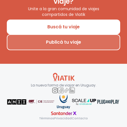
viaje?
Unite a la gran comunidad de viajes
compartidos de Viatik
Buscá tu viaje
Publicá tu viaje
La nueva forma de viajar en
Uruguay
.
Términos
Privacidad
Contacto