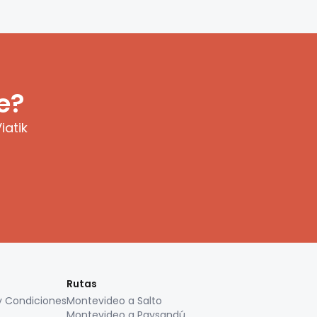
e?
iatik
Rutas
y Condiciones
Montevideo a Salto
Montevideo a Paysandú