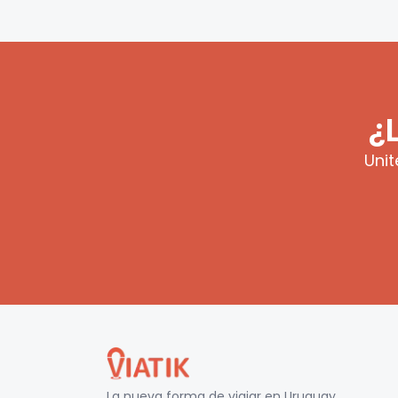
¿
Unit
La nueva forma de viajar en
Uruguay
.