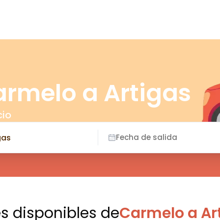
armelo a Artigas
cio
Fecha de salida
es disponibles
de
Carmelo a Ar