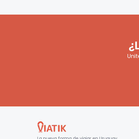
¿
Unit
La nueva forma de viajar en
Uruguay
.