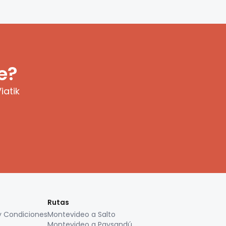
e?
iatik
Rutas
y Condiciones
Montevideo a Salto
Montevideo a Paysandú