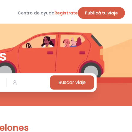
Centro de ayuda
Registrate
Publicá tu viaje
s
Buscar viaje
elones