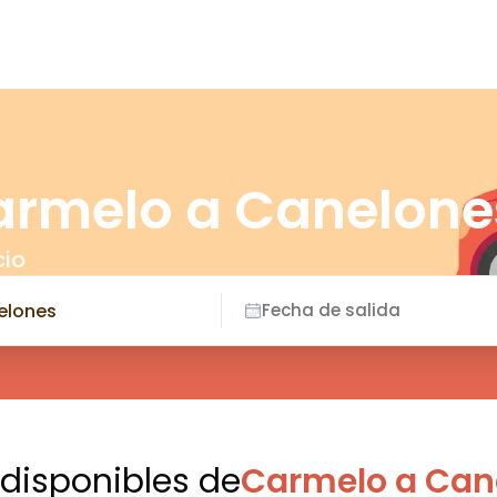
armelo a Canelone
cio
Fecha de salida
 disponibles
de
Carmelo a Can