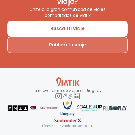
viaje?
Unite a la gran comunidad de viajes
compartidos de Viatik
Buscá tu viaje
Publicá tu viaje
La nueva forma de viajar en
Uruguay
.
Términos
Privacidad
Contacto