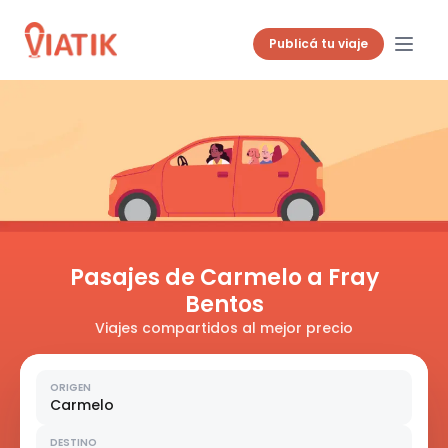
Publicá tu viaje
Pasajes de Carmelo a Fray
Bentos
Viajes compartidos al mejor precio
ORIGEN
Carmelo
DESTINO