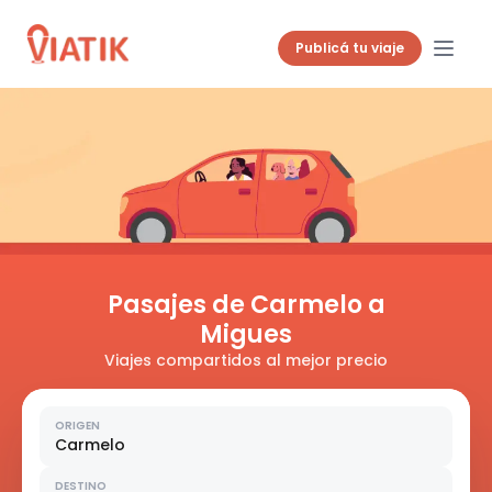
Publicá tu viaje
Pasajes de Carmelo a
Migues
Viajes compartidos al mejor precio
ORIGEN
Carmelo
DESTINO