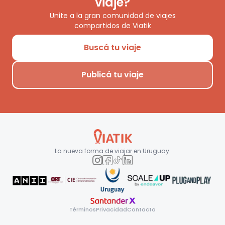
viaje?
Unite a la gran comunidad de viajes
compartidos de Viatik
Buscá tu viaje
Publicá tu viaje
La nueva forma de viajar en
Uruguay
.
Términos
Privacidad
Contacto