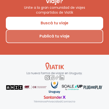
viaje?
Unite a la gran comunidad de viajes
compartidos de Viatik
Buscá tu viaje
Publicá tu viaje
La nueva forma de viajar en
Uruguay
.
Términos
Privacidad
Contacto