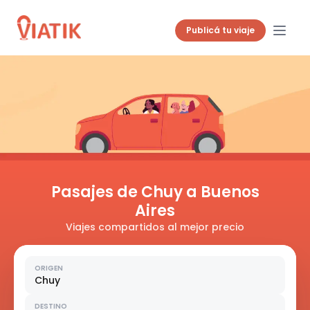
Publicá tu viaje
Pasajes de Chuy a Buenos
Aires
Viajes compartidos al mejor precio
ORIGEN
Chuy
DESTINO