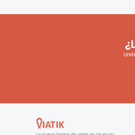
¿
Unit
La nueva forma de viajar en
Uruguay
.