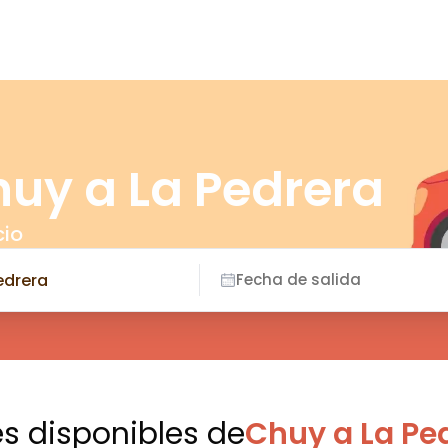
huy a La Pedrera
cio
Fecha de salida
es disponibles
de
Chuy a La Pe