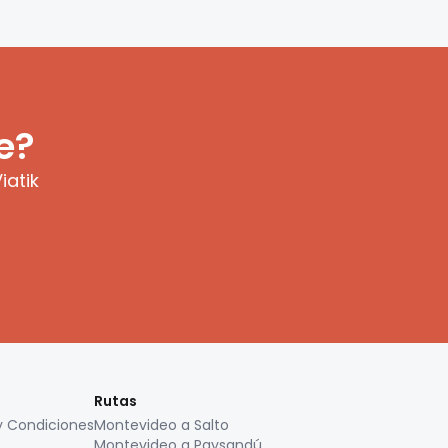
e?
iatik
Rutas
y Condiciones
Montevideo a Salto
Montevideo a Paysandú