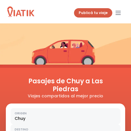
Publicá tu viaje
Pasajes de Chuy a Las
Piedras
Viajes compartidos al mejor precio
ORIGEN
Chuy
DESTINO