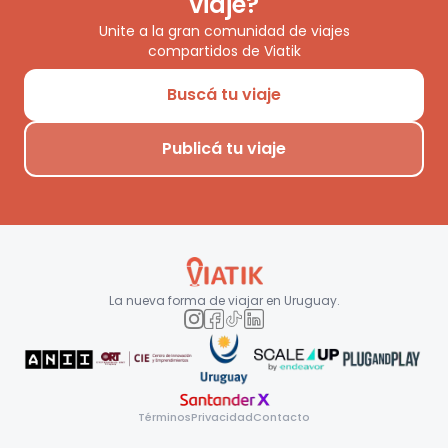
viaje?
Unite a la gran comunidad de viajes
compartidos de Viatik
Buscá tu viaje
Publicá tu viaje
La nueva forma de viajar en
Uruguay
.
Términos
Privacidad
Contacto