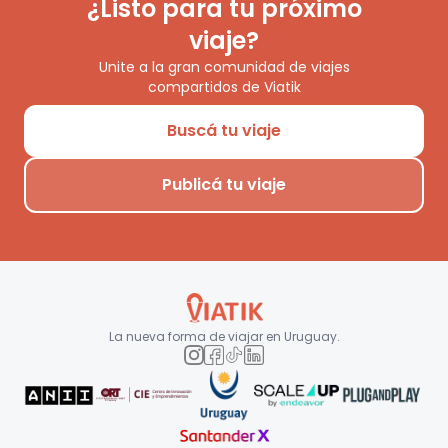
¿Listo para tu próximo
viaje?
Unite a la gran comunidad de viajes
compartidos de Viatik
Buscá tu viaje
Publicá tu viaje
La nueva forma de viajar en
Uruguay
.