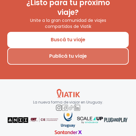
¿Listo para tu próximo
viaje?
Unite a la gran comunidad de viajes
compartidos de Viatik
Buscá tu viaje
Publicá tu viaje
La nueva forma de viajar en
Uruguay
.