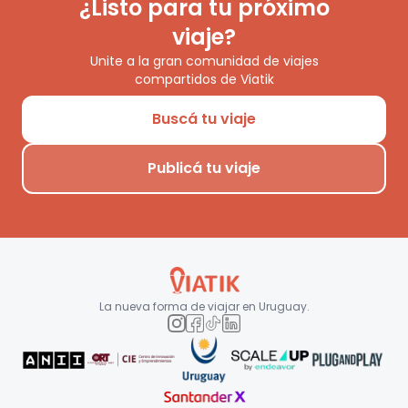
¿Listo para tu próximo
viaje?
Unite a la gran comunidad de viajes
compartidos de Viatik
Buscá tu viaje
Publicá tu viaje
La nueva forma de viajar en
Uruguay
.