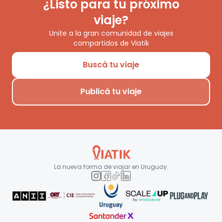
¿Listo para tu próximo
viaje?
Unite a la gran comunidad de viajes
compartidos de Viatik
Buscá tu viaje
Publicá tu viaje
La nueva forma de viajar en
Uruguay
.