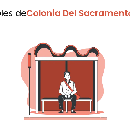
bles
de
Colonia Del Sacramento