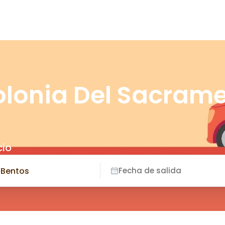
olonia Del Sacram
cio
Fecha de salida