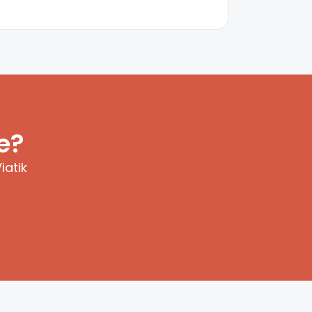
e?
iatik