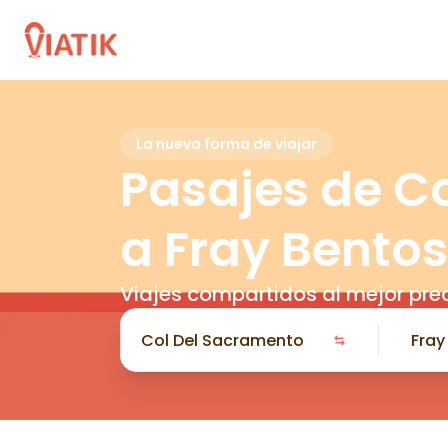
La nueva forma de viajar
Pasajes de C
a Fray Bentos
Viajes compartidos al mejor pre