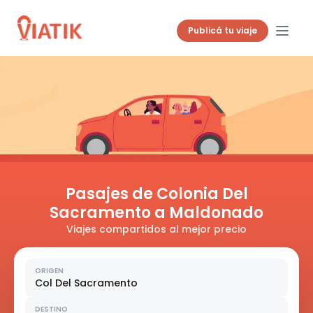
Publicá tu viaje
Pasajes de Colonia Del
Sacramento a Maldonado
Viajes compartidos al mejor precio
ORIGEN
Col Del Sacramento
DESTINO