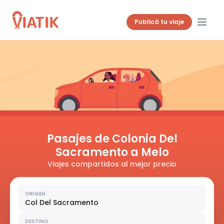
Publicá tu viaje
Pasajes de Colonia Del
Sacramento a Melo
Viajes compartidos al mejor precio
ORIGEN
Col Del Sacramento
DESTINO