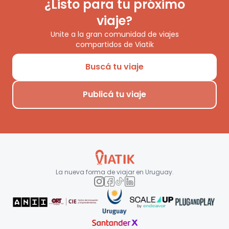
¿Listo para tu próximo
viaje?
Unite a la gran comunidad de viajes
compartidos de Viatik
Buscá tu viaje
Publicá tu viaje
La nueva forma de viajar en
Uruguay
.