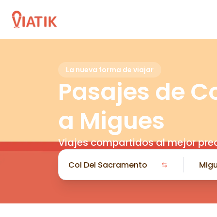
La nueva forma de viajar
Pasajes de C
a Migues
Viajes compartidos al mejor pre