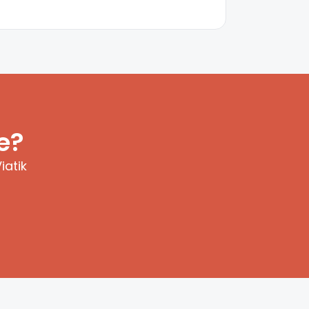
e?
iatik