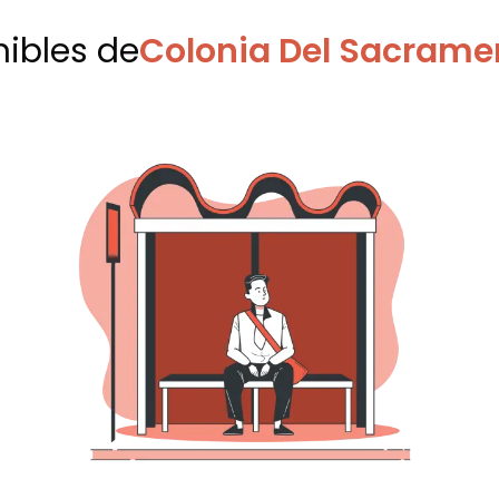
nibles
de
Colonia Del Sacrame