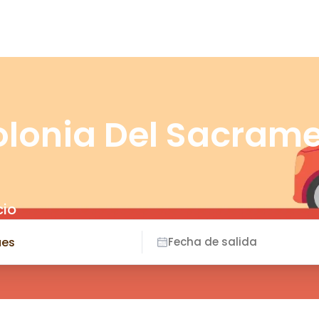
olonia Del Sacram
cio
Fecha de salida