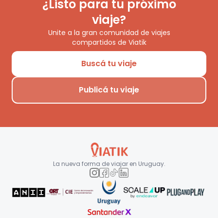
¿Listo para tu próximo
viaje?
Unite a la gran comunidad de viajes
compartidos de Viatik
Buscá tu viaje
Publicá tu viaje
La nueva forma de viajar en
Uruguay
.