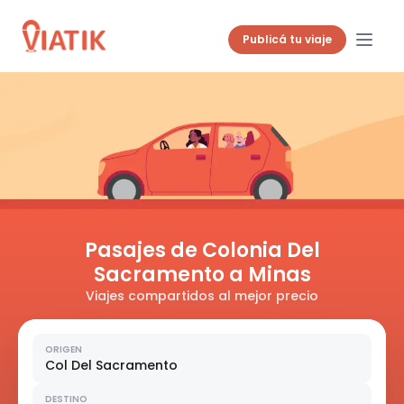
Publicá tu viaje
Pasajes de Colonia Del
Sacramento a Minas
Viajes compartidos al mejor precio
ORIGEN
Col Del Sacramento
DESTINO